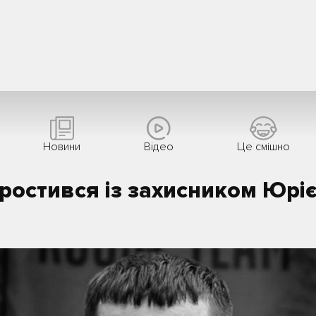
Новини
Вiдео
Це смішно
простився із захисником Юрі