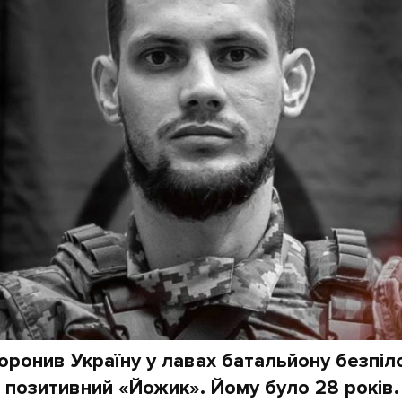
оронив Україну у лавах батальйону безпіл
 позитивний «Йожик». Йому було 28 років.