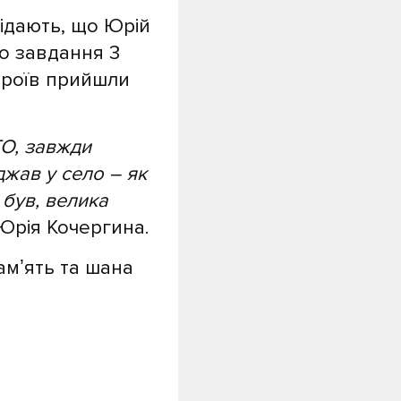
відають, що Юрій
о завдання 3
ероїв прийшли
ТО, завжди
джав у село – як
 був, велика
Юрія Кочергина.
амʼять та шана