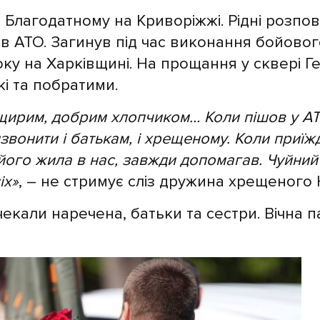
 Благодатному на Криворіжжі. Рідні розпо
ів АТО. Загинув під час виконання бойовог
оку на Харківщині. На прощання у сквері Г
кі та побратими.
 щирим, добрим хлопчиком… Коли пішов у А
звонити і батькам, і хрещеному. Коли приїж
його жила в нас, завжди допомагав. Чуйний
іх»
, – не стримує сліз дружина хрещеного 
екали наречена, батьки та сестри. Вічна п