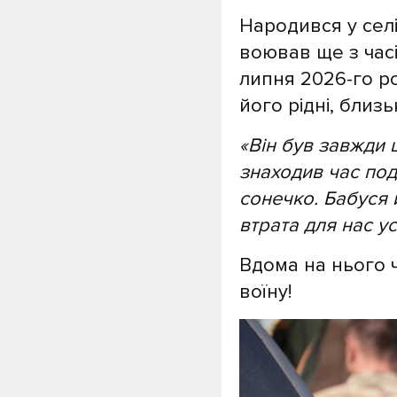
Народився у селі
воював ще з час
липня 2026-го р
його рідні, близь
«Він був завжди
знаходив час под
сонечко. Бабуся 
втрата для нас ус
Вдома на нього ч
воїну!