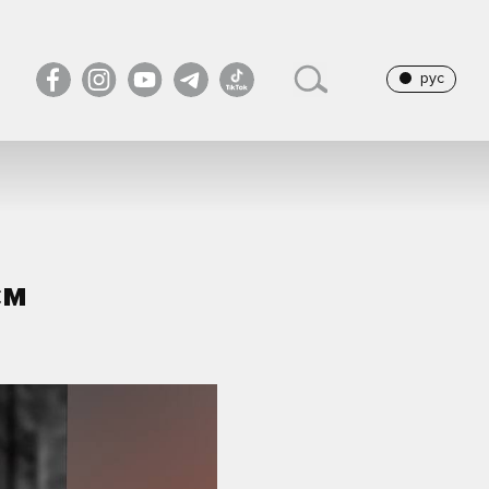
рус
єм