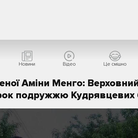
Новини
Вiдео
Це смішно
еної Аміни Менго: Верховний
ок подружжю Кудрявцевих б