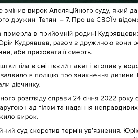
е змінив вирок Апеляційного суду, який д
ого дружині Тетяні – 7. Про це СВОЇм відо
а померла в прийомній родині Кудрявцеви
я Юрій Кудрявцев, разом з дружиною вони р
ини, аби приховати її смерть.
штки тіла в сміттєвий пакет і втопив у вод
заявило в поліцію про зникнення дитини. 
ли дівчинку.
чного розгляду справи 24 січня 2022 року 
наругою над тілом та надання неправдивих 
жило вирок.
йний суд скоротив термін ув’язнення. Юрію