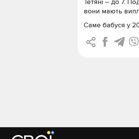
Тетяні – до 7. П
вони мають випла
Саме бабуся у 20
Post
navigation