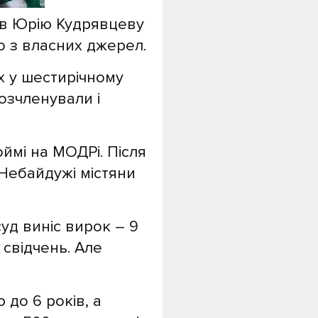
ав Юрію Кудрявцеву
мо з власних джерел.
х у шестирічному
озчленували і
оймі на МОДРі. Після
Небайдужі містяни
суд виніс вирок – 9
свідчень. Але
 до 6 років, а