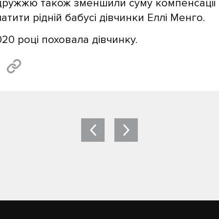
одружжю також зменшили суму компенсації д
тити рідній бабусі дівчинки Еллі Менго.
20 році поховала дівчинку.