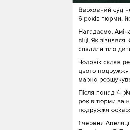
Верховний суд н
6 років тюрми, й
Нагадаємо, Амін
віці. Як зізнавс
спалили тіло дит
Чоловік склав ре
цього подружжя 
марно розшукува
Після понад 4-рі
років тюрми за 
подружжя оскар
1 червня Апеляці