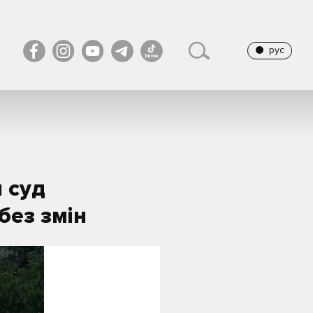
рус
 суд
ез змін